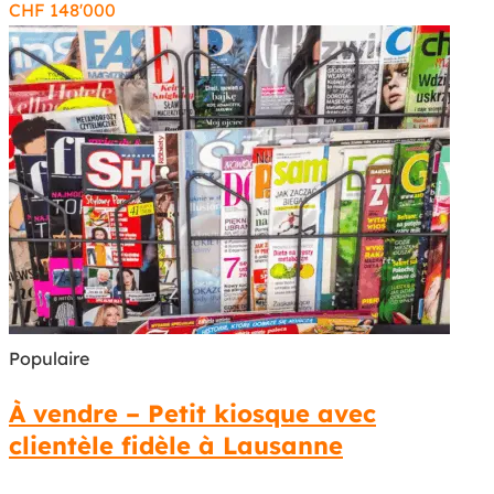
CHF
148'000
Populaire
À vendre – Petit kiosque avec
clientèle fidèle à Lausanne