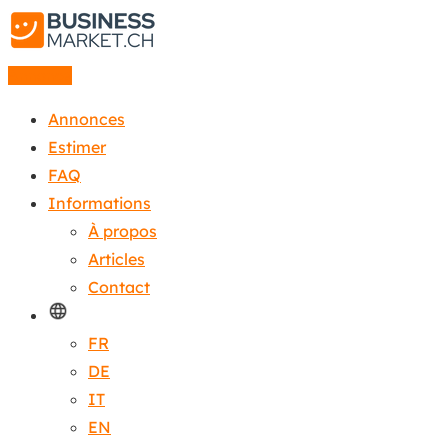
Annonce
Annonces
Estimer
FAQ
Informations
À propos
Articles
Contact
FR
DE
IT
EN