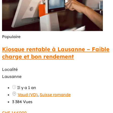
Populaire
Kiosque rentable à Lausanne – Faible
charge et bon rendement
Localité
Lausanne
Il y a 1 an
Vaud (VD)
,
Suisse romande
3 384 Vues
CHF
144'000