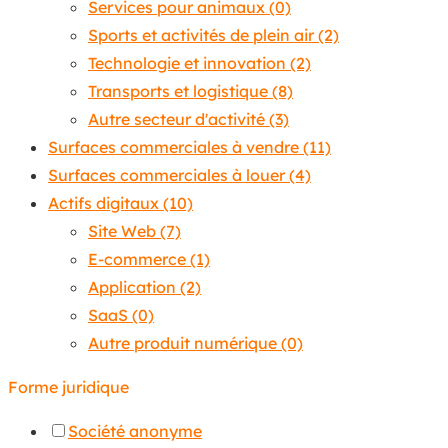
Services pour animaux
(0)
Sports et activités de plein air
(2)
Technologie et innovation
(2)
Transports et logistique
(8)
Autre secteur d'activité
(3)
Surfaces commerciales à vendre
(11)
Surfaces commerciales à louer
(4)
Actifs digitaux
(10)
Site Web
(7)
E-commerce
(1)
Application
(2)
SaaS
(0)
Autre produit numérique
(0)
Forme juridique
Société anonyme