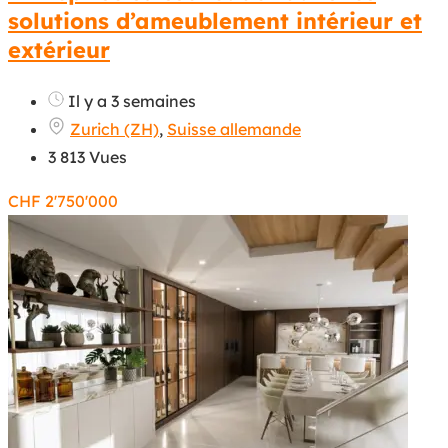
solutions d’ameublement intérieur et
extérieur
Il y a 3 semaines
Zurich (ZH)
,
Suisse allemande
3 813 Vues
CHF
2'750'000