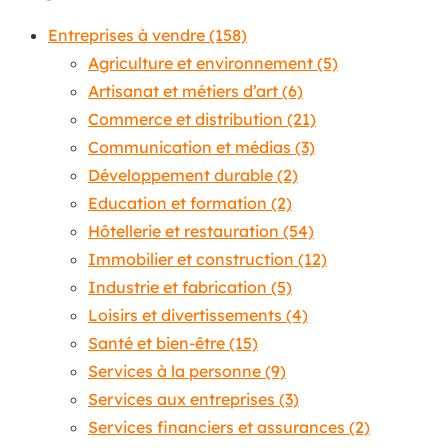
Entreprises à vendre
(158)
Agriculture et environnement
(5)
Artisanat et métiers d’art
(6)
Commerce et distribution
(21)
Communication et médias
(3)
Développement durable
(2)
Education et formation
(2)
Hôtellerie et restauration
(54)
Immobilier et construction
(12)
Industrie et fabrication
(5)
Loisirs et divertissements
(4)
Santé et bien-être
(15)
Services à la personne
(9)
Services aux entreprises
(3)
Services financiers et assurances
(2)