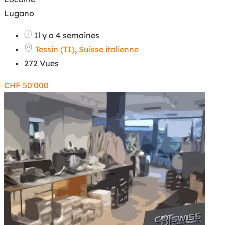
Lugano
Il y a 4 semaines
Tessin (TI)
,
Suisse italienne
272 Vues
CHF
50'000