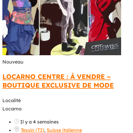
Nouveau
LOCARNO CENTRE : À VENDRE –
BOUTIQUE EXCLUSIVE DE MODE
Localité
Locarno
Il y a 4 semaines
Tessin (TI)
,
Suisse italienne