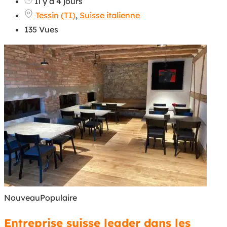
Il y a 4 jours
Tessin (TI)
,
Suisse italienne
135 Vues
Nouveau
Populaire
Entreprise suisse leader dans les