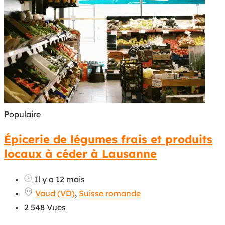
Populaire
Épicerie de légumes frais et produits
locaux à céder à Lausanne
Il y a 12 mois
Vaud (VD)
,
Suisse romande
2 548 Vues