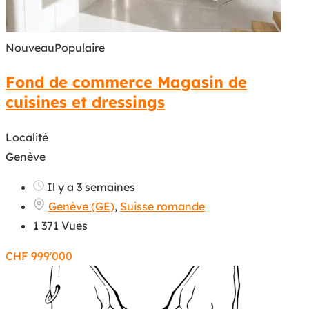
Nouveau
Populaire
Fond de commerce Magasin de
cuisines et dressings
Localité
Genève
Il y a 3 semaines
Genève (GE)
,
Suisse romande
1 371 Vues
CHF
999'000