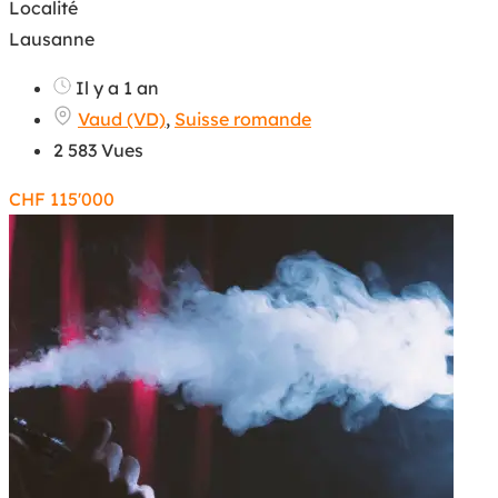
Localité
Lausanne
Il y a 1 an
Vaud (VD)
,
Suisse romande
2 583 Vues
CHF
115'000