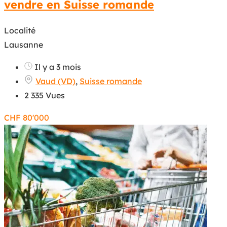
vendre en Suisse romande
Localité
Lausanne
Il y a 3 mois
Vaud (VD)
,
Suisse romande
2 335 Vues
CHF
80'000