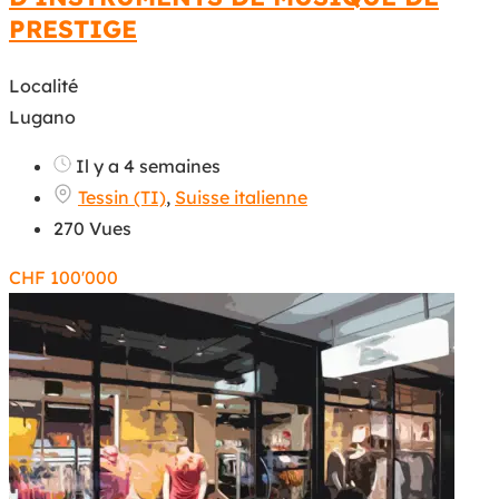
PRESTIGE
Localité
Lugano
Il y a 4 semaines
Tessin (TI)
,
Suisse italienne
270 Vues
CHF
100'000