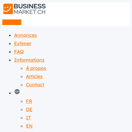
Annonce
Annonces
Estimer
FAQ
Informations
À propos
Articles
Contact
FR
DE
IT
EN