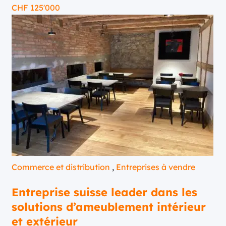
CHF
125'000
Commerce et distribution
,
Entreprises à vendre
Entreprise suisse leader dans les
solutions d’ameublement intérieur
et extérieur