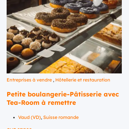
Entreprises à vendre
,
Hôtellerie et restauration
Petite boulangerie-Pâtisserie avec
Tea-Room à remettre
Vaud (VD)
,
Suisse romande