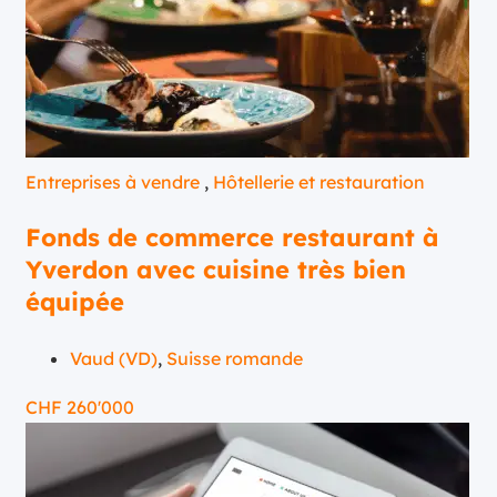
Entreprises à vendre
,
Hôtellerie et restauration
Fonds de commerce restaurant à
Yverdon avec cuisine très bien
équipée
Vaud (VD)
,
Suisse romande
CHF
260'000