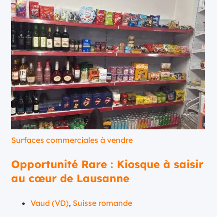
Surfaces commerciales à vendre
Opportunité Rare : Kiosque à saisir
au cœur de Lausanne
Vaud (VD)
,
Suisse romande