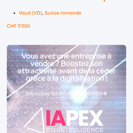
Vaud (VD)
,
Suisse romande
CHF
5'000
Vous avez une entreprise à
vendre ? Boostez son
attractivité avant de la céder
grâce à la digitalisation !
Découvrez les solutions de IAPEX