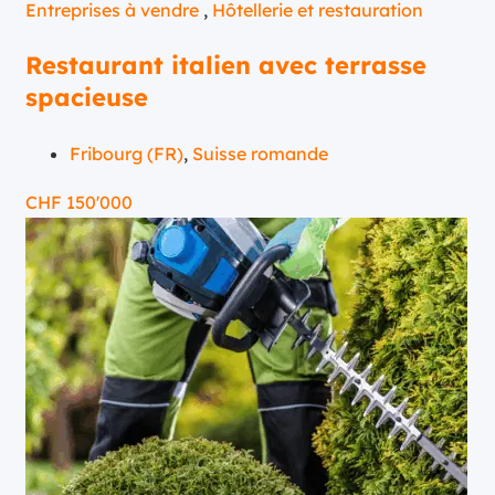
Entreprises à vendre
,
Hôtellerie et restauration
Restaurant italien avec terrasse
spacieuse
Fribourg (FR)
,
Suisse romande
CHF
150'000