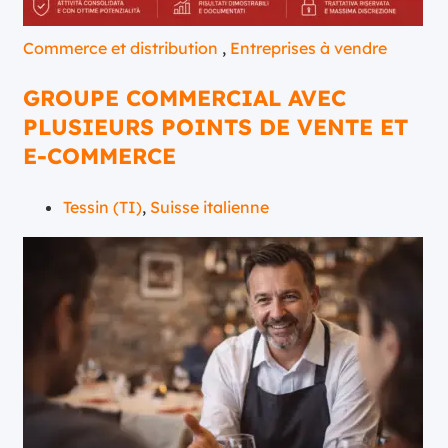
Commerce et distribution
,
Entreprises à vendre
GROUPE COMMERCIAL AVEC
PLUSIEURS POINTS DE VENTE ET
E-COMMERCE
Tessin (TI)
,
Suisse italienne