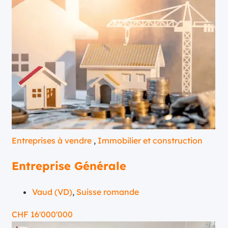
Entreprises à vendre
,
Immobilier et construction
Entreprise Générale
Vaud (VD)
,
Suisse romande
CHF
16'000'000