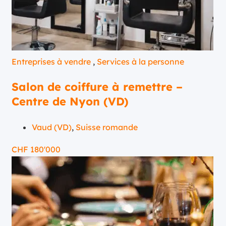
Entreprises à vendre
,
Services à la personne
Salon de coiffure à remettre –
Centre de Nyon (VD)
Vaud (VD)
,
Suisse romande
CHF
180'000