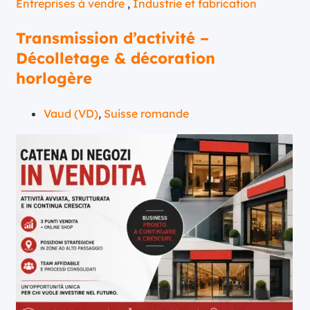
Entreprises à vendre
,
Industrie et fabrication
Transmission d’activité –
Décolletage & décoration
horlogère
Vaud (VD)
,
Suisse romande