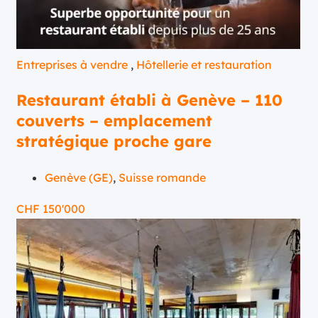
Entreprises à vendre
,
Hôtellerie et restauration
Restaurant établi à Genève – 110
couverts – emplacement
stratégique proche gare
Genève (GE)
,
Suisse romande
CHF
150'000