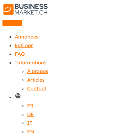
Annonce
Annonces
Estimer
FAQ
Informations
À propos
Articles
Contact
FR
DE
IT
EN