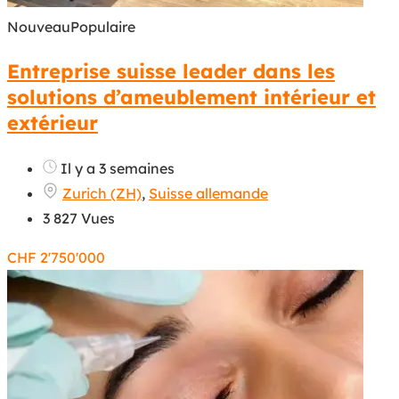
Nouveau
Populaire
Entreprise suisse leader dans les
solutions d’ameublement intérieur et
extérieur
Il y a 3 semaines
Zurich (ZH)
,
Suisse allemande
3 827 Vues
CHF
2'750'000