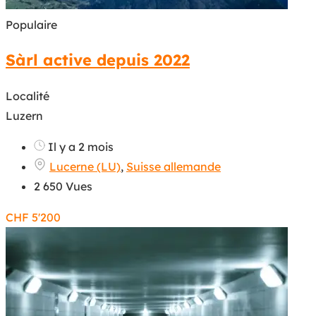
Populaire
Sàrl active depuis 2022
Localité
Luzern
Il y a 2 mois
Lucerne (LU)
,
Suisse allemande
2 650 Vues
CHF
5'200