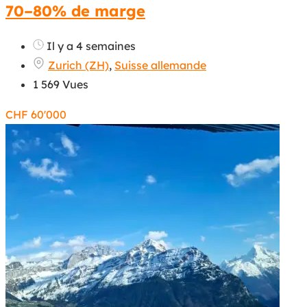
70–80% de marge
Il y a 4 semaines
Zurich (ZH)
,
Suisse allemande
1 569 Vues
CHF
60'000