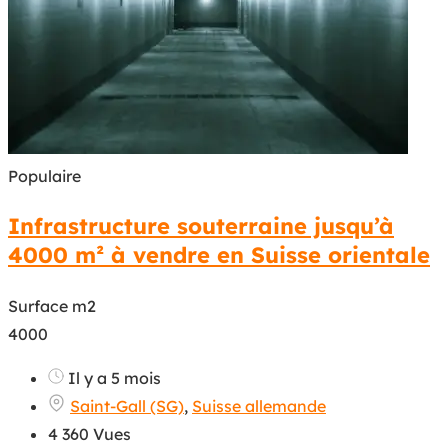
Populaire
Infrastructure souterraine jusqu’à
4000 m² à vendre en Suisse orientale
Surface m2
4000
Il y a 5 mois
Saint-Gall (SG)
,
Suisse allemande
4 360 Vues