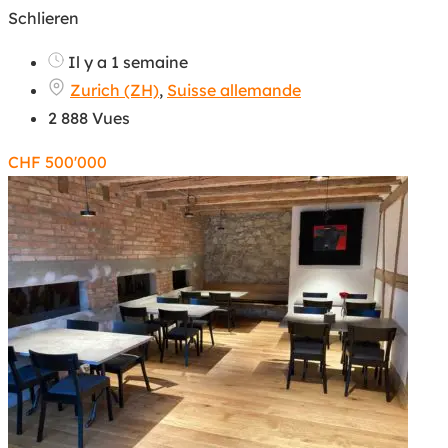
Schlieren
Il y a 1 semaine
Zurich (ZH)
,
Suisse allemande
2 888 Vues
CHF
500'000