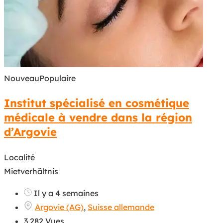
Nouveau
Populaire
Institut spécialisé en cosmétique
médicale à vendre dans la région
d’Argovie
Localité
Mietverhältnis
Il y a 4 semaines
Argovie (AG)
,
Suisse allemande
3 282 Vues