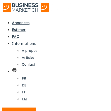
Annonces
Estimer
FAQ
Informations
À propos
Articles
Contact
FR
DE
IT
EN
Créer une annonce