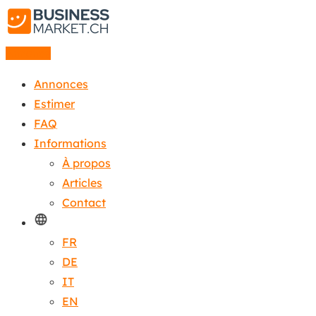
Annonce
Annonces
Estimer
FAQ
Informations
À propos
Articles
Contact
FR
DE
IT
EN