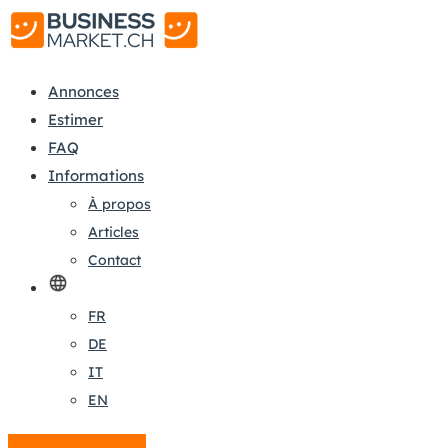
Annonces
Estimer
FAQ
Informations
À propos
Articles
Contact
FR
DE
IT
EN
Créer une annonce