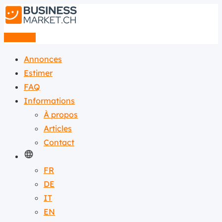
Annonce
Annonces
Estimer
FAQ
Informations
À propos
Articles
Contact
FR
DE
IT
EN