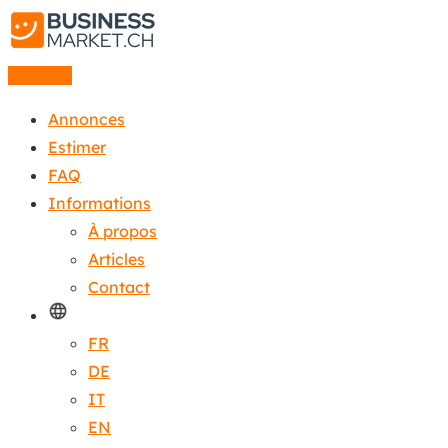
Annonce
Annonces
Estimer
FAQ
Informations
À propos
Articles
Contact
FR
DE
IT
EN