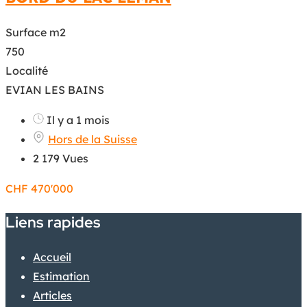
Surface m2
750
Localité
EVIAN LES BAINS
Il y a 1 mois
Hors de la Suisse
2 179 Vues
CHF
470'000
Liens rapides
Accueil
Estimation
Articles