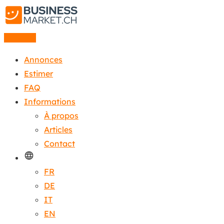
Annonce
Annonces
Estimer
FAQ
Informations
À propos
Articles
Contact
FR
DE
IT
EN