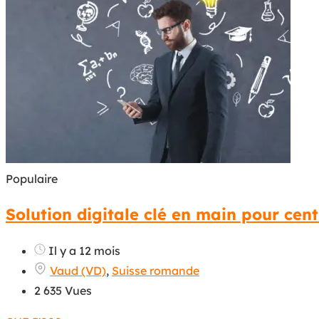
Populaire
Solution digitale clé en main pour cent
Il y a 12 mois
Vaud (VD)
,
Suisse romande
2 635 Vues