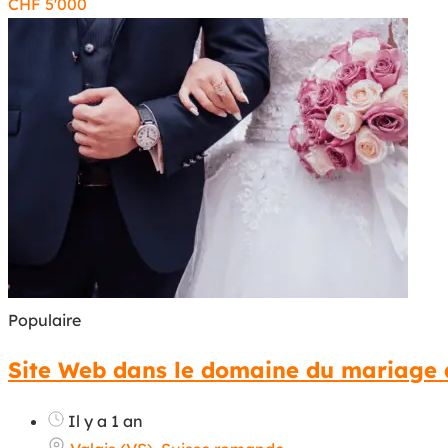
CHF
5'000
Populaire
Site Web dans le domaine du mariage 
Il y a 1 an