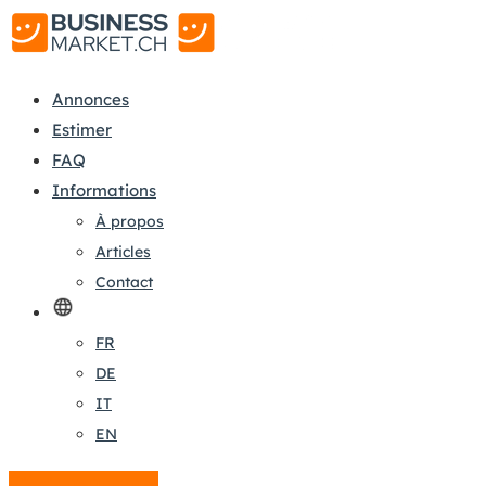
Annonces
Estimer
FAQ
Informations
À propos
Articles
Contact
FR
DE
IT
EN
Créer une annonce