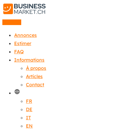
Annonce
Annonces
Estimer
FAQ
Informations
À propos
Articles
Contact
FR
DE
IT
EN