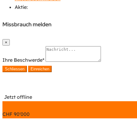
Aktie:
Missbrauch melden
×
Ihre Beschwerde
*
Schliessen
Einreichen
Jetzt offline
CHF
90'000