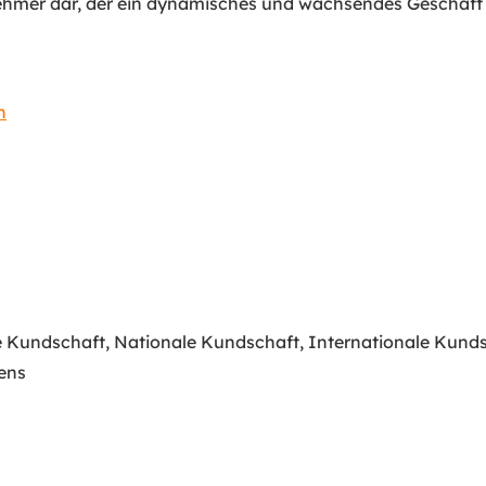
rnehmer dar, der ein dynamisches und wachsendes Geschäft
n
e Kundschaft
,
Nationale Kundschaft
,
Internationale Kund
ens