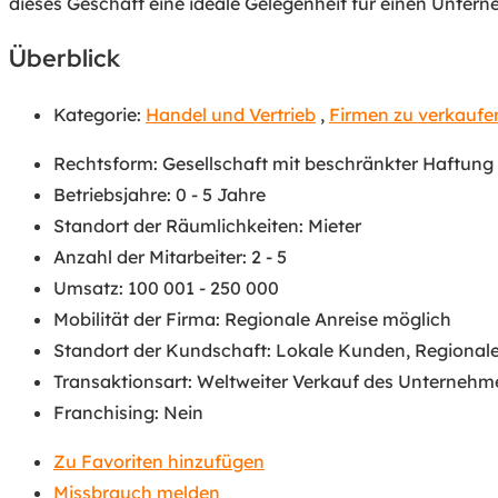
dieses Geschäft eine ideale Gelegenheit für einen Unte
Überblick
Kategorie:
Handel und Vertrieb
,
Firmen zu verkaufe
Rechtsform
:
Gesellschaft mit beschränkter Haftung
Betriebsjahre
:
0 - 5 Jahre
Standort der Räumlichkeiten
:
Mieter
Anzahl der Mitarbeiter
:
2 - 5
Umsatz
:
100 001 - 250 000
Mobilität der Firma
:
Regionale Anreise möglich
Standort der Kundschaft
:
Lokale Kunden
,
Regional
Transaktionsart
:
Weltweiter Verkauf des Unternehm
Franchising
:
Nein
Zu Favoriten hinzufügen
Missbrauch melden