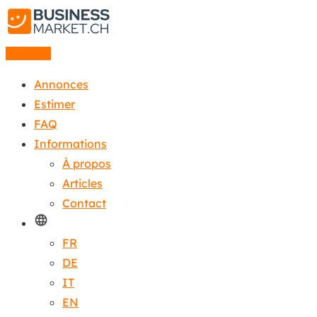
Annonce
Annonces
Estimer
FAQ
Informations
À propos
Articles
Contact
FR
DE
IT
EN