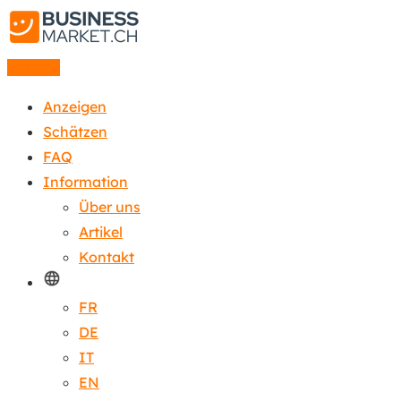
Anzeige
Anzeigen
Schätzen
FAQ
Information
Über uns
Artikel
Kontakt
FR
DE
IT
EN