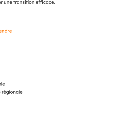
une transition efficace.
vendre
ble
e régionale