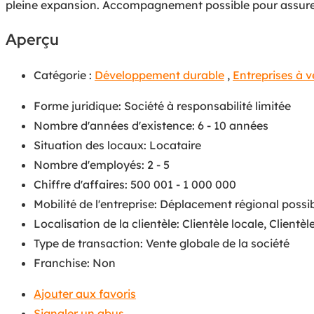
pleine expansion. Accompagnement possible pour assurer 
Aperçu
Catégorie :
Développement durable
,
Entreprises à 
Forme juridique
:
Société à responsabilité limitée
Nombre d'années d'existence
:
6 - 10 années
Situation des locaux
:
Locataire
Nombre d'employés
:
2 - 5
Chiffre d'affaires
:
500 001 - 1 000 000
Mobilité de l'entreprise
:
Déplacement régional possi
Localisation de la clientèle
:
Clientèle locale
,
Clientèl
Type de transaction
:
Vente globale de la société
Franchise
:
Non
Ajouter aux favoris
Signaler un abus