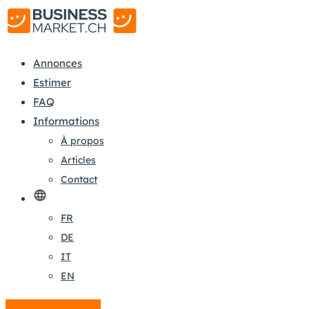
Annonces
Estimer
FAQ
Informations
À propos
Articles
Contact
FR
DE
IT
EN
Créer une annonce