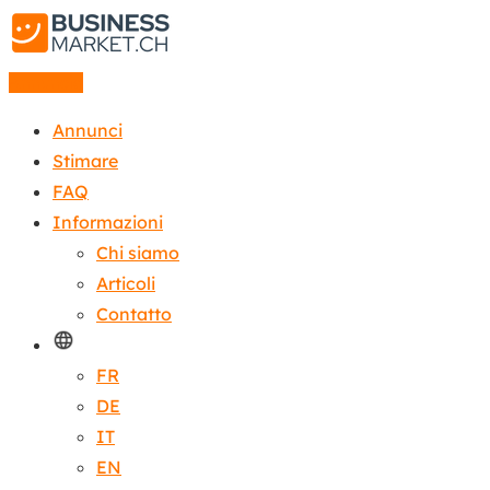
Annuncio
Annunci
Stimare
FAQ
Informazioni
Chi siamo
Articoli
Contatto
FR
DE
IT
EN