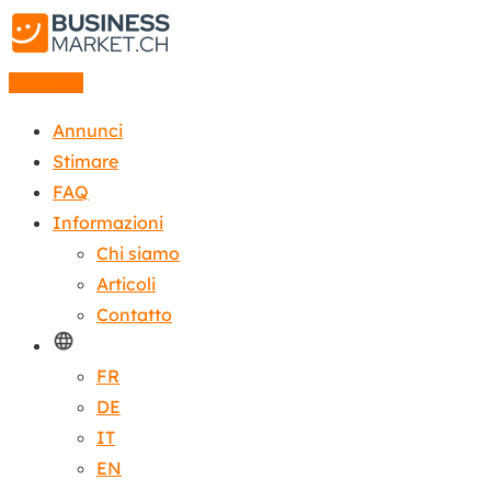
Annuncio
Annunci
Stimare
FAQ
Informazioni
Chi siamo
Articoli
Contatto
FR
DE
IT
EN