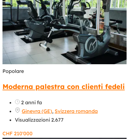
Popolare
Moderna palestra con clienti fedeli
2 anni fa
Ginevra (GE)
,
Svizzera romanda
Visualizzazioni 2.677
CHF
210'000