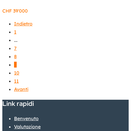
CHF
39'000
Indietro
1
...
7
8
9
10
11
Avanti
Link rapidi
Benvenuto
Valutazione