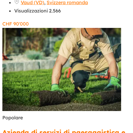
Vaud (VD)
,
Svizzera romanda
Visualizzazioni 2.566
CHF
90'000
Popolare
Azienda di servizi di paesaggistica e