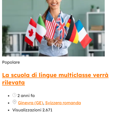
Popolare
La scuola di lingue multiclasse verrà
rilevata
2 anni fa
Ginevra (GE)
,
Svizzera romanda
Visualizzazioni 2.671