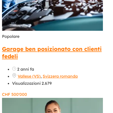
Popolare
Garage ben posizionato con clienti
fedeli
2 anni fa
Vallese (VS)
,
Svizzera romanda
Visualizzazioni 2.679
CHF
500'000