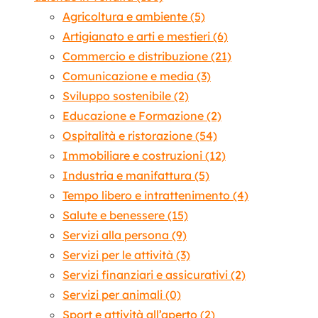
Agricoltura e ambiente
(5)
Artigianato e arti e mestieri
(6)
Commercio e distribuzione
(21)
Comunicazione e media
(3)
Sviluppo sostenibile
(2)
Educazione e Formazione
(2)
Ospitalità e ristorazione
(54)
Immobiliare e costruzioni
(12)
Industria e manifattura
(5)
Tempo libero e intrattenimento
(4)
Salute e benessere
(15)
Servizi alla persona
(9)
Servizi per le attività
(3)
Servizi finanziari e assicurativi
(2)
Servizi per animali
(0)
Sport e attività all’aperto
(2)