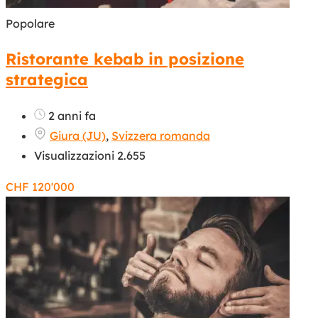
Popolare
Ristorante kebab in posizione
strategica
2 anni fa
Giura (JU)
,
Svizzera romanda
Visualizzazioni 2.655
CHF
120'000