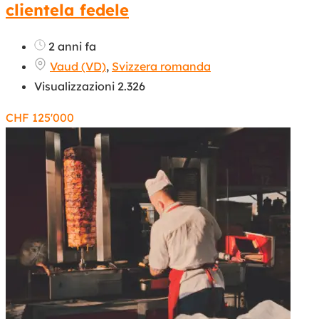
clientela fedele
2 anni fa
Vaud (VD)
,
Svizzera romanda
Visualizzazioni 2.326
CHF
125'000