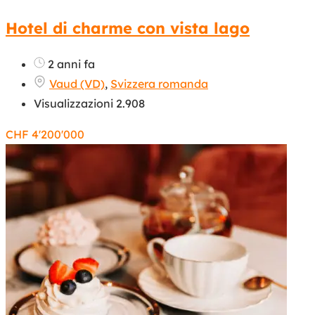
Hotel di charme con vista lago
2 anni fa
Vaud (VD)
,
Svizzera romanda
Visualizzazioni 2.908
CHF
4'200'000