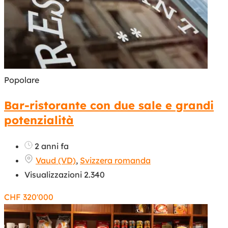
Popolare
Bar-ristorante con due sale e grandi
potenzialità
2 anni fa
Vaud (VD)
,
Svizzera romanda
Visualizzazioni 2.340
CHF
320'000