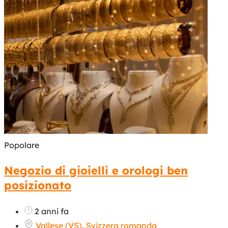
Popolare
Negozio di gioielli e orologi ben
posizionato
2 anni fa
Vallese (VS)
,
Svizzera romanda