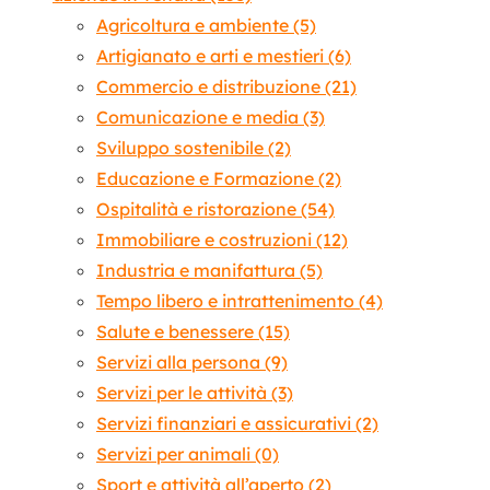
Agricoltura e ambiente
(5)
Artigianato e arti e mestieri
(6)
Commercio e distribuzione
(21)
Comunicazione e media
(3)
Sviluppo sostenibile
(2)
Educazione e Formazione
(2)
Ospitalità e ristorazione
(54)
Immobiliare e costruzioni
(12)
Industria e manifattura
(5)
Tempo libero e intrattenimento
(4)
Salute e benessere
(15)
Servizi alla persona
(9)
Servizi per le attività
(3)
Servizi finanziari e assicurativi
(2)
Servizi per animali
(0)
Sport e attività all’aperto
(2)