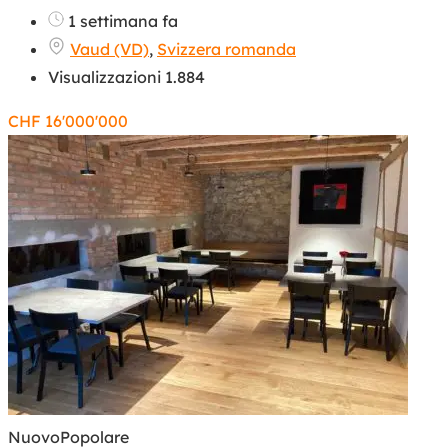
1 settimana fa
Vaud (VD)
,
Svizzera romanda
Visualizzazioni 1.884
CHF
16'000'000
Nuovo
Popolare