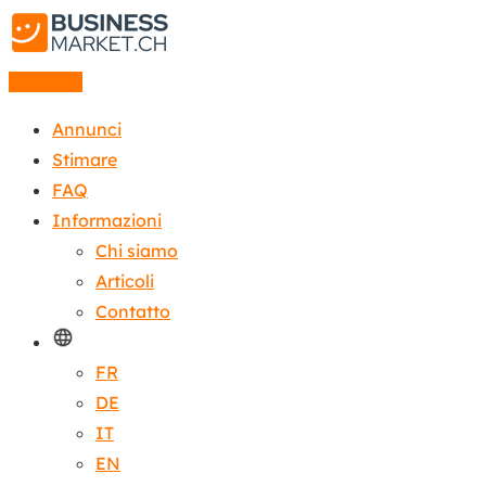
Annuncio
Annunci
Stimare
FAQ
Informazioni
Chi siamo
Articoli
Contatto
FR
DE
IT
EN