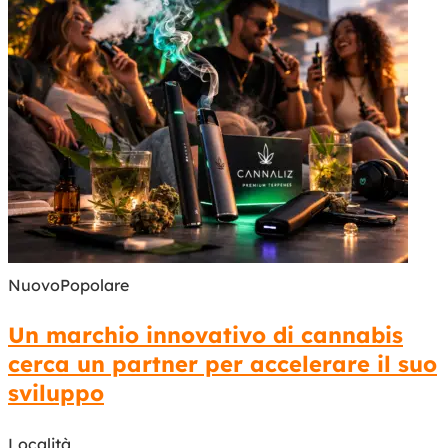
Nuovo
Popolare
Un marchio innovativo di cannabis
cerca un partner per accelerare il suo
sviluppo
Località