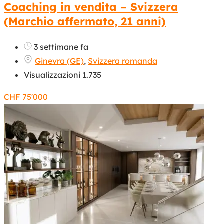
Coaching in vendita – Svizzera
(Marchio affermato, 21 anni)
3 settimane fa
Ginevra (GE)
,
Svizzera romanda
Visualizzazioni 1.735
CHF
75'000