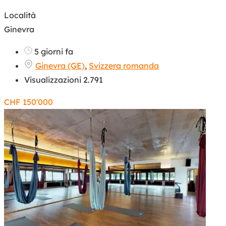
Località
Ginevra
5 giorni fa
Ginevra (GE)
,
Svizzera romanda
Visualizzazioni 2.791
CHF
150'000