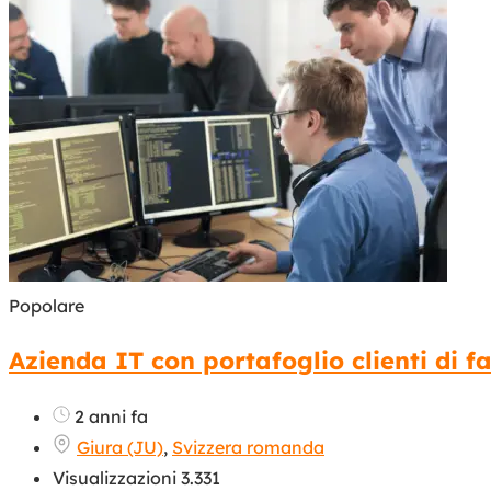
Popolare
Azienda IT con portafoglio clienti di fa
2 anni fa
Giura (JU)
,
Svizzera romanda
Visualizzazioni 3.331