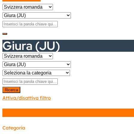
Giura (JU)
Ricerca
Attiva/disattiva filtro
Categoria