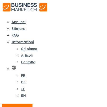
Annunci
Stimare
FAQ
Informazioni
Chi siamo
Articoli
Contatto
FR
DE
IT
EN
Crea un annuncio