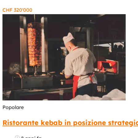
CHF
320'000
Popolare
Ristorante kebab in posizione strategi