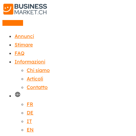
Annuncio
Annunci
Stimare
FAQ
Informazioni
Chi siamo
Articoli
Contatto
FR
DE
IT
EN