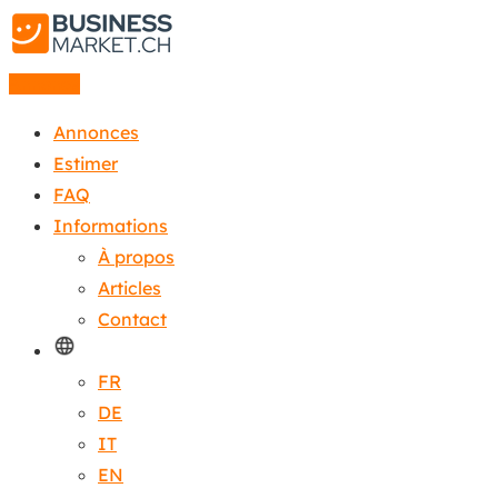
Annonce
Annonces
Estimer
FAQ
Informations
À propos
Articles
Contact
FR
DE
IT
EN