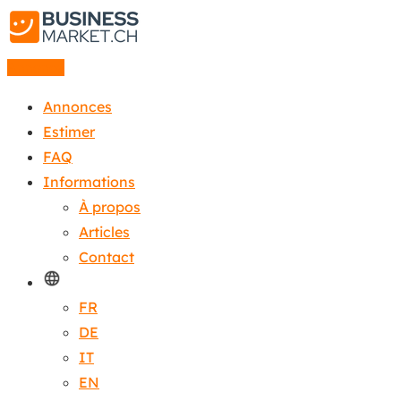
Annonce
Annonces
Estimer
FAQ
Informations
À propos
Articles
Contact
FR
DE
IT
EN