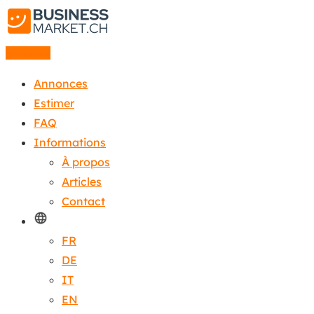
Annonce
Annonces
Estimer
FAQ
Informations
À propos
Articles
Contact
FR
DE
IT
EN