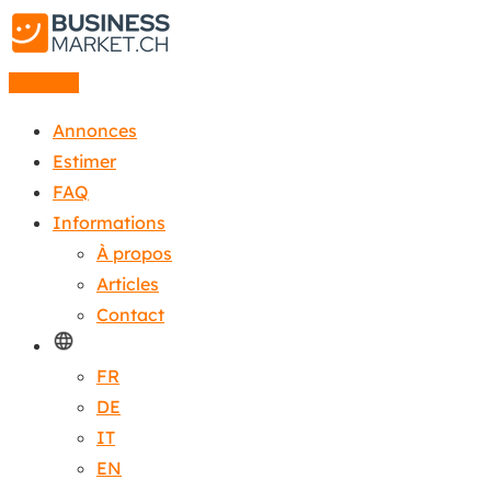
Annonce
Annonces
Estimer
FAQ
Informations
À propos
Articles
Contact
FR
DE
IT
EN