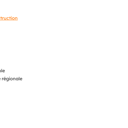
truction
ble
e régionale