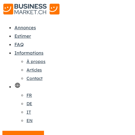
Annonces
Estimer
FAQ
Informations
À propos
Articles
Contact
FR
DE
IT
EN
Créer une annonce