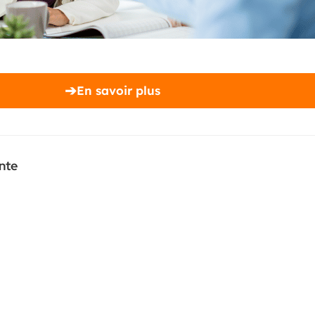
➔
En savoir plus
nte