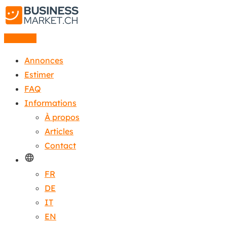
Annonce
Annonces
Estimer
FAQ
Informations
À propos
Articles
Contact
FR
DE
IT
EN