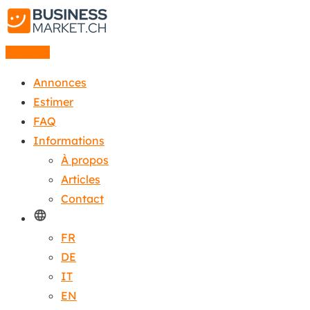
Annonce
Annonces
Estimer
FAQ
Informations
À propos
Articles
Contact
FR
DE
IT
EN