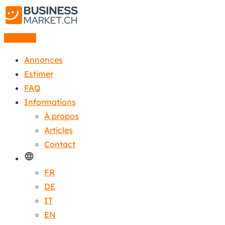
Annonce
Annonces
Estimer
FAQ
Informations
À propos
Articles
Contact
FR
DE
IT
EN