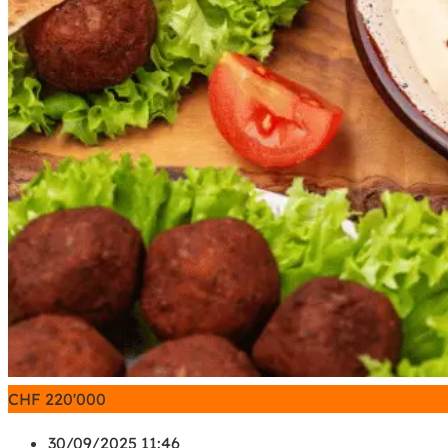
CHF
220'000
30/09/2025 11:46