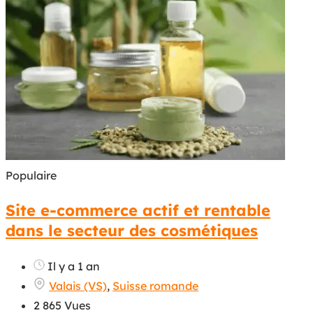
Populaire
Site e-commerce actif et rentable
dans le secteur des cosmétiques
Il y a 1 an
Valais (VS)
,
Suisse romande
2 865 Vues