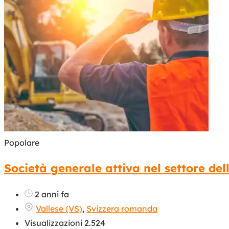
Popolare
Società generale attiva nel settore dell
2 anni fa
Vallese (VS)
,
Svizzera romanda
Visualizzazioni 2.524