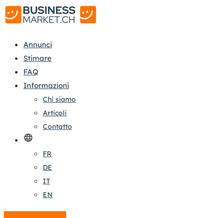
Annunci
Stimare
FAQ
Informazioni
Chi siamo
Articoli
Contatto
FR
DE
IT
EN
Crea un annuncio