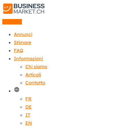
Annuncio
Annunci
Stimare
FAQ
Informazioni
Chi siamo
Articoli
Contatto
FR
DE
IT
EN