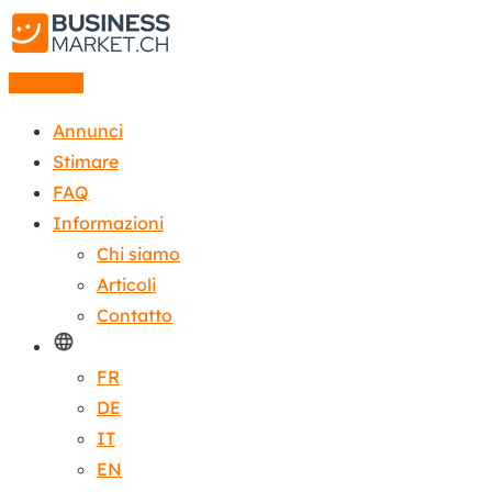
Annuncio
Annunci
Stimare
FAQ
Informazioni
Chi siamo
Articoli
Contatto
FR
DE
IT
EN