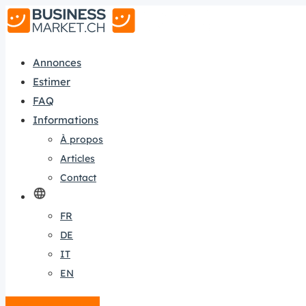
Annonces
Estimer
FAQ
Informations
À propos
Articles
Contact
FR
DE
IT
EN
Créer une annonce