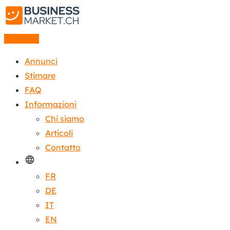
Annuncio
Annunci
Stimare
FAQ
Informazioni
Chi siamo
Articoli
Contatto
FR
DE
IT
EN