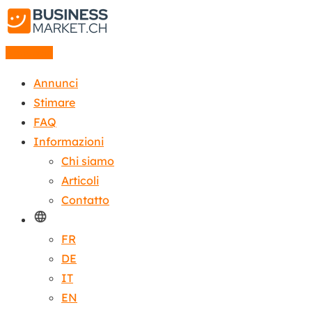
Annuncio
Annunci
Stimare
FAQ
Informazioni
Chi siamo
Articoli
Contatto
FR
DE
IT
EN