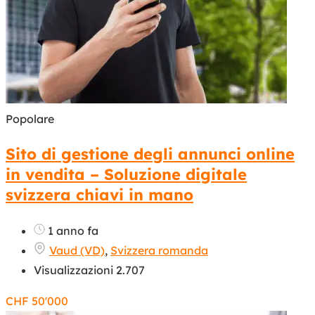
Popolare
Sito di gestione degli annunci online
in vendita – Soluzione digitale
svizzera chiavi in mano
1 anno fa
Vaud (VD)
,
Svizzera romanda
Visualizzazioni 2.707
CHF
50'000