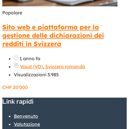
Popolare
Sito web e piattaforma per la
gestione delle dichiarazioni dei
redditi in Svizzera
1 anno fa
Vaud (VD)
,
Svizzera romanda
Visualizzazioni 3.985
CHF
20'000
Link rapidi
Benvenuto
Valutazione