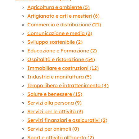
Agricoltura e ambiente
(5)
Artigianato e arti e mestieri
(6)
Commercio e distribuzione
(21)
Comunicazione e media
(3)
Sviluppo sostenibile
(2)
Educazione e Formazione
(2)
Ospitalità e ristorazione
(54)
Immobiliare e costruzioni
(12)
Industria e manifattura
(5)
Tempo libero e intrattenimento
(4)
Salute e benessere
(15)
Servizi alla persona
(9)
Servizi per le attività
(3)
Servizi finanziari e assicurativi
(2)
Servizi per animali
(0)
Sport e attività all’aperto
(2)