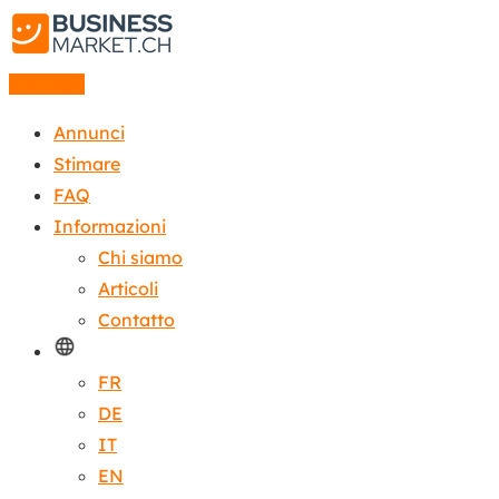
Annuncio
Annunci
Stimare
FAQ
Informazioni
Chi siamo
Articoli
Contatto
FR
DE
IT
EN