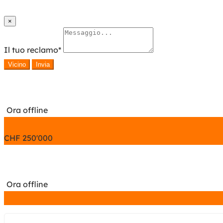
×
Il tuo reclamo
*
Vicino
Invia
Ora offline
CHF
250'000
Ora offline