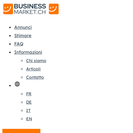
Annunci
Stimare
FAQ
Informazioni
Chi siamo
Articoli
Contatto
FR
DE
IT
EN
Crea un annuncio