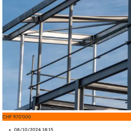
CHF
970'000
08/10/2024 18:15