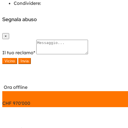
Condividere:
Segnala abuso
×
Il tuo reclamo
*
Vicino
Invia
Ora offline
CHF
970'000