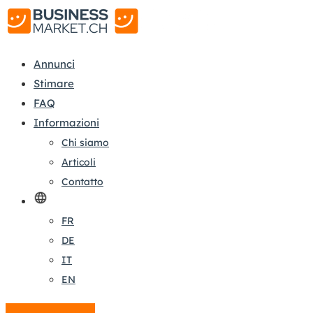
Annunci
Stimare
FAQ
Informazioni
Chi siamo
Articoli
Contatto
FR
DE
IT
EN
Crea un annuncio