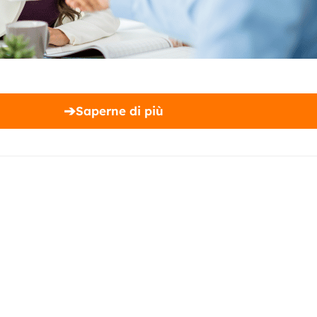
➔
Saperne di più