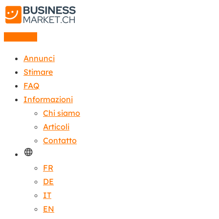
Annuncio
Annunci
Stimare
FAQ
Informazioni
Chi siamo
Articoli
Contatto
FR
DE
IT
EN