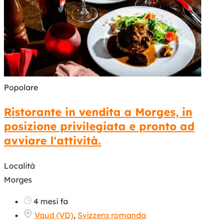
Popolare
Ristorante in vendita a Morges, in
posizione privilegiata e pronto ad
avviare l'attività.
Località
Morges
4 mesi fa
Vaud (VD)
,
Svizzera romanda