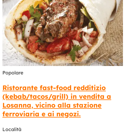
Popolare
Ristorante fast-food redditizio
(kebab/tacos/grill) in vendita a
Losanna, vicino alla stazione
ferroviaria e ai negozi.
Località