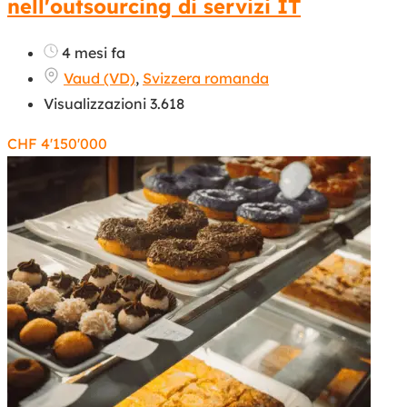
nell'outsourcing di servizi IT
4 mesi fa
Vaud (VD)
,
Svizzera romanda
Visualizzazioni 3.618
CHF
4'150'000