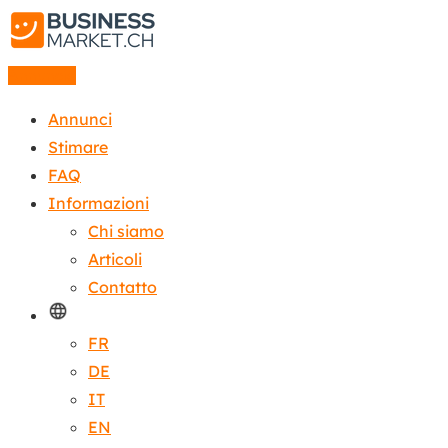
Annuncio
Annunci
Stimare
FAQ
Informazioni
Chi siamo
Articoli
Contatto
FR
DE
IT
EN