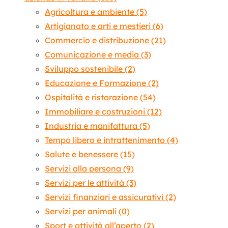
Agricoltura e ambiente
(5)
Artigianato e arti e mestieri
(6)
Commercio e distribuzione
(21)
Comunicazione e media
(3)
Sviluppo sostenibile
(2)
Educazione e Formazione
(2)
Ospitalità e ristorazione
(54)
Immobiliare e costruzioni
(12)
Industria e manifattura
(5)
Tempo libero e intrattenimento
(4)
Salute e benessere
(15)
Servizi alla persona
(9)
Servizi per le attività
(3)
Servizi finanziari e assicurativi
(2)
Servizi per animali
(0)
Sport e attività all’aperto
(2)