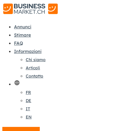
Annunci
Stimare
FAQ
Informazioni
Chi siamo
Articoli
Contatto
FR
DE
IT
EN
Crea un annuncio