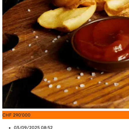
CHF
290'000
03/09/2025 08:52