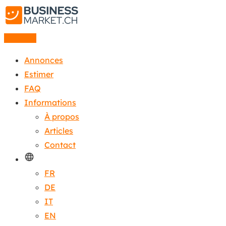
Annonce
Annonces
Estimer
FAQ
Informations
À propos
Articles
Contact
FR
DE
IT
EN