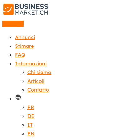
Annuncio
Annunci
Stimare
FAQ
Informazioni
Chi siamo
Articoli
Contatto
FR
DE
IT
EN