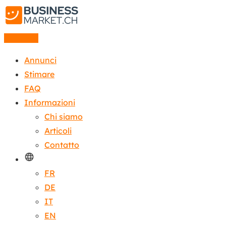
Annuncio
Annunci
Stimare
FAQ
Informazioni
Chi siamo
Articoli
Contatto
FR
DE
IT
EN