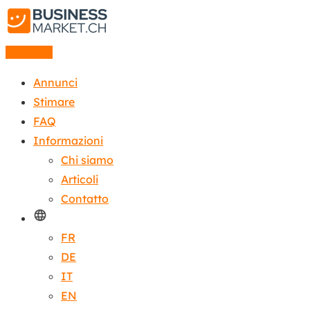
Annuncio
Annunci
Stimare
FAQ
Informazioni
Chi siamo
Articoli
Contatto
FR
DE
IT
EN