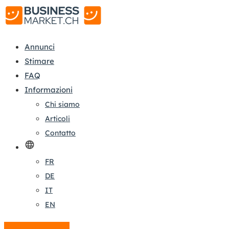
Annunci
Stimare
FAQ
Informazioni
Chi siamo
Articoli
Contatto
FR
DE
IT
EN
Crea un annuncio