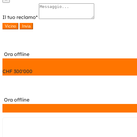
Il tuo reclamo
*
Vicino
Invia
Ora offline
CHF
300'000
Ora offline