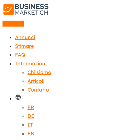
Annuncio
Annunci
Stimare
FAQ
Informazioni
Chi siamo
Articoli
Contatto
FR
DE
IT
EN