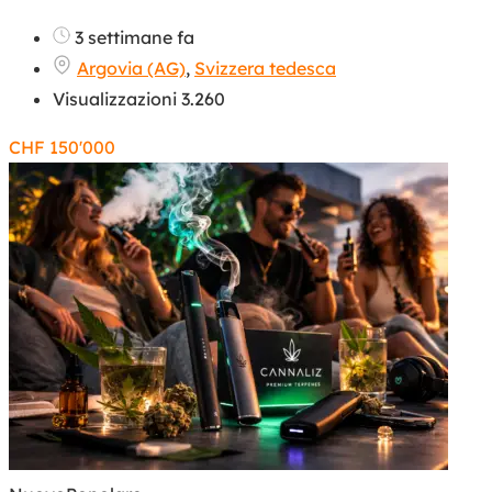
3 settimane fa
Argovia (AG)
,
Svizzera tedesca
Visualizzazioni 3.260
CHF
150'000