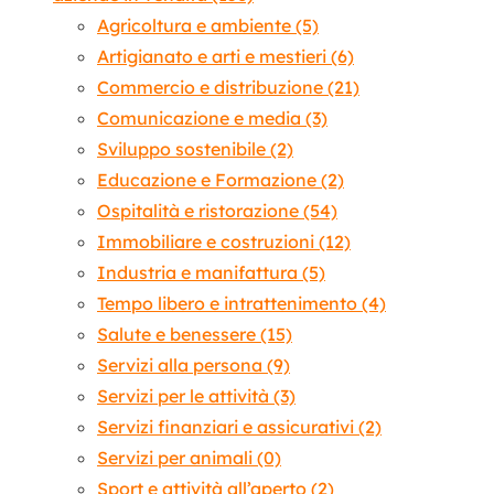
Agricoltura e ambiente
(5)
Artigianato e arti e mestieri
(6)
Commercio e distribuzione
(21)
Comunicazione e media
(3)
Sviluppo sostenibile
(2)
Educazione e Formazione
(2)
Ospitalità e ristorazione
(54)
Immobiliare e costruzioni
(12)
Industria e manifattura
(5)
Tempo libero e intrattenimento
(4)
Salute e benessere
(15)
Servizi alla persona
(9)
Servizi per le attività
(3)
Servizi finanziari e assicurativi
(2)
Servizi per animali
(0)
Sport e attività all’aperto
(2)