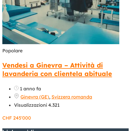
Popolare
Vendesi a Ginevra – Attività di
lavanderia con clientela abituale
1 anno fa
Ginevra (GE)
,
Svizzera romanda
Visualizzazioni 4.321
CHF
245'000