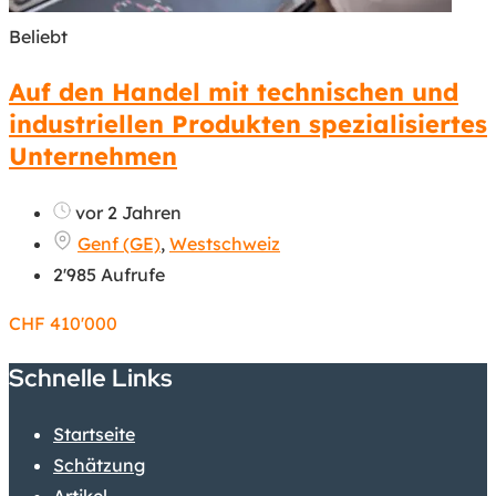
Beliebt
Auf den Handel mit technischen und
industriellen Produkten spezialisiertes
Unternehmen
vor 2 Jahren
Genf (GE)
,
Westschweiz
2'985 Aufrufe
CHF
410'000
Schnelle Links
Startseite
Schätzung