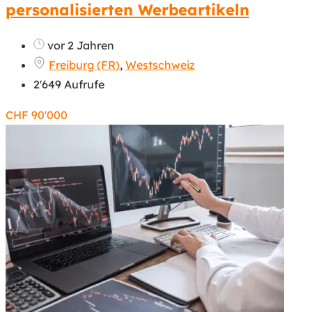
personalisierten Werbeartikeln
vor 2 Jahren
Freiburg (FR)
,
Westschweiz
2'649 Aufrufe
CHF
90'000